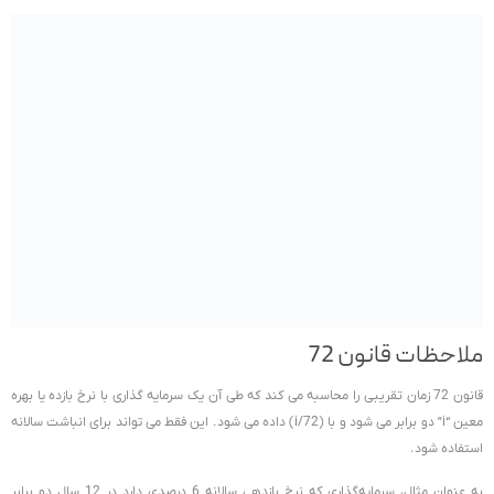
ملاحظات قانون 72
قانون 72 زمان تقریبی را محاسبه می کند که طی آن یک سرمایه گذاری با نرخ بازده یا بهره
معین “i” دو برابر می شود و با (i/72) داده می شود. این فقط می تواند برای انباشت سالانه
استفاده شود.
به عنوان مثال، سرمایه‌گذاری‌ که نرخ بازدهی سالانه 6 درصدی دارد در 12 سال دو برابر