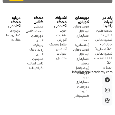
با ما در
دوره‌های
اشتراک
محک
درباره
ارتباط
آموزشی
محک
کلاس
محک
باشید!
آکادمی
آکادمی
آموزش کار با
معرفی
ساعت کاری
خرید
درباره ما
نرم‌افزار
محک کلاس
:9 الی 17
اشتراک
تماس با ما
حسابداری
دوره‌های
شماره تماس
آموزش
مقالات
محک
آنلاین
:64056-
کامل محک
(مقدماتی)
وبینارها
021 داخلی 3
آکادمی
آموزش کار با
رویدادهای
شماره تماس
سوالات
نرم‌افزار
آنلاین
:67249000-
متداول
حسابداری
مدرسین
021
محک
تایید اصالت
ایمیل :
(پیشرفته)
گواهینامه
info@mahakacademy.com
دوره‌های
مهارت
حسابداری
دوره‌های
مدیریت
کسب‌وکار