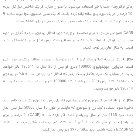
زمانی فراتر رفته است یا خیر استفاده می شود. به عنوان مثال، اگر یک شاخص بازار کل، بازده
10 درصد را در یک دوره پنج ساله ارائه کرده باشد، اما یک مدیر صندوق تنها بازده سالانه 9
درصد را در مدت مشابه ایجاد کرده باشد، مدیر عملکرد ضعیفی در بازار داشته است.
CAGR همچنین می تواند برای محاسبه نرخ رشد مورد انتظار پرتفوی سرمایه گذاری در دوره
های زمانی طولانی استفاده شود که برای اهدافی مانند پس انداز برای بازنشستگی مفید
است. به مثال های زیر توجه کنید:
مثال 1:
یک سرمایه گذار ریسک گریز از بازده متوسط ​​3 درصدی سالانه پرتفوی خود راضی
است. بنابراین، پورتفولیوی 100000 دلاری او پس از 20 سال به 180611 دلار خواهد
رسید. در مقابل، یک سرمایه‌گذار ریسک پذیر که انتظار دارد بازدهی سالانه 6% در پرتفوی
خود داشته باشد، پس از 20 سال شاهد رشد 100000 دلاری خواهد بود و سرمایه وی به
320714 دلار خواهد رسید.
مثال 2:
از CAGR می توان برای تخمین مقداری که برای پس انداز برای یک هدف خاص باید
ذخیره شود استفاده کرد. زن و شوهری که مایلند در طول 10 سال 50000 دلار پس انداز
کنند، باید 4165 دلار در سال پس‌انداز کنند، اگر بازده سالانه (CAGR) 4 درصد را برای
پس‌انداز خود در نظر بگیرند. اگر آنها آماده باشند کمی ریسک بیشتری بپذیرند و انتظار
CAGR 5٪ را داشته باشند، باید سالانه 3975 دلار پس انداز کنند.