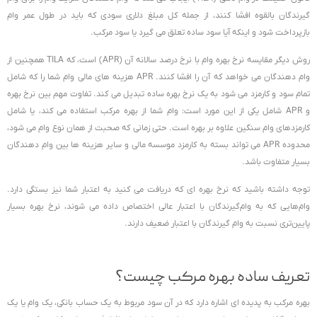
گیرندگان بالقوه افشا کنند، از جمله کل مبلغ دلاری سودی که باید در طول عمر وام
بازپرداخت شود و اینکه آیا سود ساده تعلق می گیرد یا سود مرکب.
روش دیگر مقایسه نرخ بهره وام با نرخ درصد سالانه آن (APR) است، که TILA همچنین از
وام دهندگان می خواهد که آن را افشا کنند. APR هزینه های مالی وام شما را که شامل
تمام سود و کارمزد می شود به یک نرخ بهره ساده تبدیل می کند. تفاوت مهم بین نرخ بهره
و APR شامل یکی از این مورد است: وام شما از بهره مرکب استفاده می کند، یا شامل
کارمزدهای وام سنگین علاوه بر بهره است. حتی زمانی که صحبت از همان نوع وام می شود،
محدوده APR می تواند بسته به کارمزد موسسه مالی و سایر هزینه ها بین وام دهندگان
بسیار متفاوت باشد.
توجه داشته باشید که نرخ بهره ای که دریافت می کنید به اعتبار شما نیز بستگی دارد.
وام‌هایی که به وام‌گیرندگان با اعتبار عالی اختصاص داده می شوند، نرخ بهره بسیار
پایین‌تری نسبت به وام گیرندگان با اعتبار ضعیف دارند.
تعریف ساده بهره مرکب چیست؟
بهره مرکب به پدیده ای اشاره دارد که در آن سود مربوط به یک حساب بانکی، یک وام یا یک