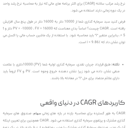
نرخ رشد مرکب سالانه (CAGR) برای اکثر برنامه های مالی که نیاز به محاسبه نرخ رشد واحد
در یک دوره زمانی دارند استفاده می شود.
فرض کنید سبد سرمایه گذاری شما از 10000 دلار به 16000 دلار در طول پنج سال افزایش
یافته است. CAGR چیست؟ اساساً بدان معناست که PV = -10000 ، FV = 16000 دلار و t
= 5، بنابراین متغیر “i” باید محاسبه شود. با استفاده از یک ماشین حساب مالی یا اکسل می
توان نشان داد که i = 9.86٪ است.
نکته:
طبق قرارداد جریان نقدی، سرمایه گذاری اولیه شما (PV) 10000دلاری با علامت
منفی نشان داده می شود زیرا نشان دهنده خروج وجوه است. PV و FV لزوماً باید
دارای علائم متضاد برای حل “i” در معادله بالا باشند.
کاربردهای CAGR در دنیای واقعی
CAGR به طور گسترده برای محاسبه بازده در بازه های زمانی
سهام
، صندوق های سرمایه
گذاری مشترک و پرتفوی سرمایه گذاری استفاده می شود. CAGR همچنین برای تعیین اینکه
آیا یک مدیر صندوق سرمایه گذاری مشترک یا مدیر پورتفولیو از نرخ بازده بازار در یک دوره