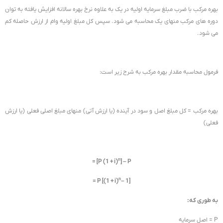
بهره مرکب با ضرب مبلغ سرمایه اولیه در یک به علاوه نرخ بهره سالانه افزایش یافته به توان
دوره های مرکب منهای یک محاسبه می شود. سپس کل مبلغ اولیه وام از ارزش حاصله کم
می شود.
فرمول محاسبه مقدار بهره مرکب به شرح زیر است:
بهره مرکب = کل مبلغ اصل و سود در آینده (یا ارزش آتی) منهای مبلغ اصلی فعلی (یا ارزش
فعلی)
n
= [P (1 + i)
] – P
n
= P [(1 + i)
– 1]
به طوری که:
P = اصل سرمایه