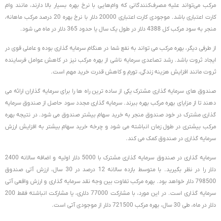
مرکب می‌تواند علیه مصرف‌کنندگانی که وام‌هایی با نرخ بهره بسیار بالا دارند، مانند وام
کارت اعتباری باشد. موجودی کارت اعتباری 20000 دلار با نرخ بهره 20 درصد مرکب ماهانه،
منجر به سود مرکب کل 4388 دلار در طول یک سال یا حدود 365 دلار در ماه می شود.
از طرفی دیگر، بهره مرکب می تواند به نفع شما در هنگام سرمایه گذاری بوده و عاملی قوی در
ایجاد ثروت باشد. رشد تصاعدی سرمایه ناشی از بهره مرکب نیز در کاهش عوامل فرساینده
ثروت مانند افزایش هزینه زندگی، تورم و کاهش قدرت خرید مهم است.
صندوق های سرمایه گذاری مشترک یکی از ساده ترین راه ها را برای سرمایه گذاران ارائه می
دهند تا از مزایای بهره مرکب بهره ببرند. سرمایه گذاری مجدد سود حاصل از صندوق سرمایه
گذاری مشترک در خود صندوق منجر به خرید سهام بیشتر صندوق می شود. در نتیجه بهره
مرکب بیشتری در طول زمان انباشته می شود و چرخه خرید سهام بیشتر به افزایش ارزش
سرمایه گذاری در صندوق کمک می کند.
سرمایه گذاری در صندوق سرمایه گذاری مشترک با 5000 دلار اولیه و اضافه سالانه 2400
دلار را در نظر بگیرید. با متوسط ​​بازده سالانه 12 درصد در 30 سال، ارزش آتی صندوق
798500 دلار خواهد بود. بهره مرکب تفاوت بین وجه نقد سرمایه گذاری و ارزش واقعی آتی
سرمایه گذاری است. در این مورد، با مشارکت 77000 دلاری، یا مشارکت انباشته فقط 200
دلار در ماه، طی 30 سال، بهره مرکب 721500 دلار از موجودی آتی است.