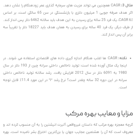
مثال 3:
CAGR همچنین می تواند مزیت های سرمایه گذاری عمر زودهنگام را نشان دهد.
اگر هدف صرفه جویی 1 میلیون دلاری با بازنشستگی در سن 65 سالگی است، بر اساس
CAGR 6٪، یک فرد 25 ساله برای رسیدن به این هدف باید سالانه 6462 دلار پس انداز کند.
از طرف دیگر، یک فرد 40 ساله برای رسیدن به همان هدف باید 18227 دلار یا تقریباً سه
برابر آن پس انداز کند.
نکته:
CAGR ها اغلب هنگام اندازه گیری داده های اقتصادی استفاده می شوند. در
اینجا یک مثال آورده شده است: تولید ناخالص داخلی سرانه چین از 193 دلار در سال
1980 به 6091 دلار در سال 2012 افزایش یافت. رشد سالانه تولید ناخالص داخلی
سرانه در این دوره 32 ساله چقدر است؟ نرخ رشد “i” در این مورد 11.4٪ قابل توجه
است.
مزایا و معایب بهره مرکب
گرچه معجزه بهره مرکب که داستان غیرواقعی آلبرت انیشتین را به آن منسوب کرده اند و
معروف است که آن را هشتمین عجایب جهان یا بزرگترین اختراع بشر نامیده است، بهره