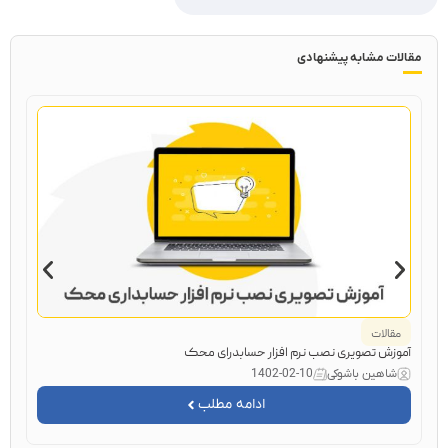
مقالات مشابه پیشنهادی
مقالات
ا
آموزش تصویری نصب نرم افزار حسابدرای محک
ROI چیست؟ + محاسبه نرخ بازگشت سرمایه 
شاهین باشوکی
1402-02-10
ش
ادامه مطلب