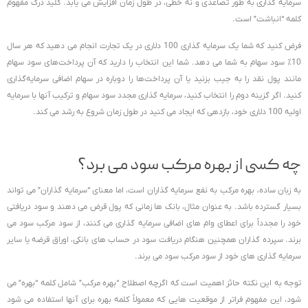
سرمایه گذاری به طور تصاعدی و نه خطی، در طول زمان افزایش می یابد. کلید درک مفهوم
کلمه “انباشت” است.
فرض کنید که شما یک سرمایه گذاری 100 دلاری در یک تجارت انجام می دهید که هر سال
10٪ سود سهام به شما می دهد. شما این انتخاب را دارید که آن پرداخت‌های سود سهام
مانند پول نقد را به جیب بزنید یا آن پرداخت‌ها را دوباره در سهام اضافی سرمایه‌گذاری
کنید. اگر گزینه دوم را انتخاب کنید، سرمایه گذاری مجدد سود سهام و ترکیب آنها با سرمایه
اولیه 100 دلاری خود، بازدهی که ایجاد می کنید در طول زمان شروع به رشد می کند.
چه کسی از بهره مرکب سود می برد؟
به زبان ساده، بهره مرکب به نفع سرمایه گذاران است، اما معنای “سرمایه گذاران” می تواند
بسیار گسترده باشد. به عنوان مثال، بانک ها زمانی که پول قرض می دهند و سود دریافتی
خود را مجدداً برای اعطای وام های اضافی سرمایه گذاری می کنند، از سود مرکب سود می
برند. سپرده گذاران همچنین هنگام دریافت سود در حساب های بانکی، اوراق قرضه یا سایر
سرمایه گذاری های خود از سود مرکب سود می برند.
توجه به این نکته حائز اهمیت است که اگرچه اصطلاح “بهره مرکب” شامل کلمه “بهره” می
شود، این مفهوم فراتر از موقعیت هایی که معمولاً کلمه بهره برای آنها استفاده می شود