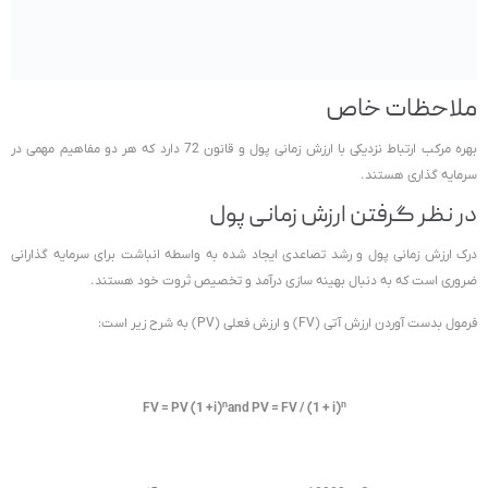
ملاحظات خاص
بهره مرکب ارتباط نزدیکی با ارزش زمانی پول و قانون 72 دارد که هر دو مفاهیم مهمی در
سرمایه گذاری هستند.
در نظر گرفتن ارزش زمانی پول
درک ارزش زمانی پول و رشد تصاعدی ایجاد شده به واسطه انباشت برای سرمایه گذارانی
ضروری است که به دنبال بهینه سازی درآمد و تخصیص ثروت خود هستند.
فرمول بدست آوردن ارزش آتی (FV) و ارزش فعلی (PV) به شرح زیر است:
n
n
FV = PV (1 +i)
and PV = FV / (1 + i)