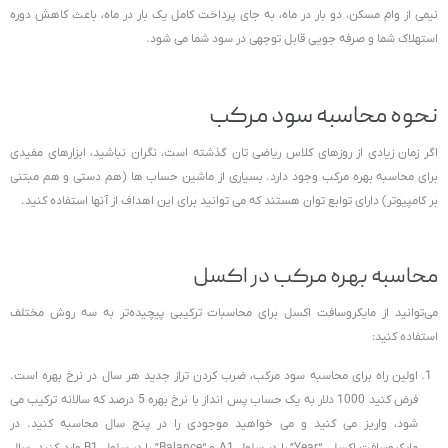
نیمی از وام مسکن، دو بار در ماه، به جای پرداخت کامل یک بار در ماه، باعث کاهش دوره
استهلاک شما و صرفه جویی قابل توجهی در سود شما می شود.
نحوه محاسبه سود مرکب
اگر زمان زیادی از روزهای کلاس ریاضی تان گذشته است، نگران نباشید، ابزارهای مفیدی
برای محاسبه بهره مرکب وجود دارد. بسیاری از ماشین حساب ها (هم دستی و هم مبتنی
بر کامپیوتر) دارای توابع توان هستند که می توانید برای این اهداف از آنها استفاده کنید.
محاسبه بهره مرکب در اکسل
می‌توانید از مایکروسافت اکسل برای محاسبات ترکیبی پیچیده‌تر به سه روش مختلف
استفاده کنید:
اولین راه برای محاسبه سود مرکب، ضرب کردن تراز جدید هر سال در نرخ بهره است.
فرض کنید 1000 دلار به یک حساب پس انداز با نرخ بهره 5 درصد که سالانه ترکیب می
شود، واریز می کنید و می خواهید موجودی را در پنج سال محاسبه کنید. در
مایکروسافت اکسل، “Year” را در سلول A1 و “Balance” را در سلول B1 وارد کنید. سال