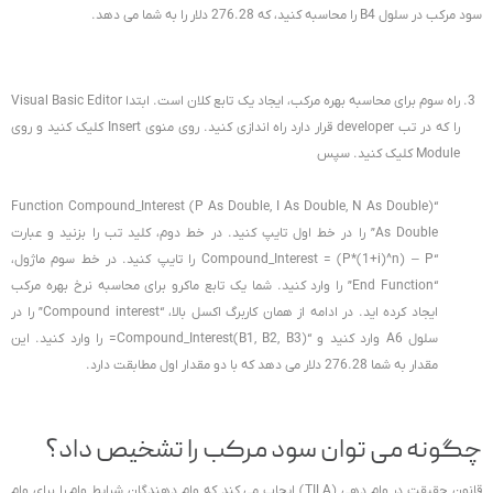
سود مرکب در سلول B4 را محاسبه کنید، که 276.28 دلار را به شما می دهد.
راه سوم برای محاسبه بهره مرکب، ایجاد یک تابع کلان است. ابتدا Visual Basic Editor
را که در تب developer قرار دارد راه اندازی کنید. روی منوی Insert کلیک کنید و روی
Module کلیک کنید. سپس
“Function Compound_Interest (P As Double, I As Double, N As Double)
As Double” را در خط اول تایپ کنید. در خط دوم، کلید تب را بزنید و عبارت
“Compound_Interest = (P*(1+i)^n) – P را تایپ کنید. در خط سوم ماژول،
“End Function” را وارد کنید. شما یک تابع ماکرو برای محاسبه نرخ بهره مرکب
ایجاد کرده اید. در ادامه از همان کاربرگ اکسل بالا، “Compound interest” را در
سلول A6 وارد کنید و “Compound_Interest(B1, B2, B3)= را وارد کنید. این
مقدار به شما 276.28 دلار می دهد که با دو مقدار اول مطابقت دارد.
چگونه می توان سود مرکب را تشخیص داد؟
قانون حقیقت در وام دهی (TILA) ایجاب می کند که وام دهندگان شرایط وام را برای وام