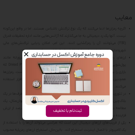
معایب
اگرچه رمزارزها ادعا می‌کنند که یک نوع تراکنش ناشناس هستند، اما در واقع این‌گونه
نیست. آنها یک رد دیجیتالی به جا می‌گذارند که آژانس‌هایی مانند اداره تحقیقات فدرال
(FBI) می‌توانند آن را رمزگشایی کنند. این امر، امکان ردیابی تراکنش‌های مالی
شهروندان عادی را برای دولت‌ها یا مقامات فدرال فراهم می‌کند.
دوره جامع آموزش اکسل در حسابداری
ارزهای رمزپایه به ابزاری محبوب برای مجرمان برای فعالیت‌های شرورانه مانند
پول‌شویی و خریدهای غیرقانونی تبدیل شده‌اند. مورد Dread Pirate Roberts که
بازاری را برای فروش مواد مخدر در بازار تاریک مجازی اداره می‌کرد، معروف است. رمزارزها
همچنین موردعلاقه هکرهایی هستند که از آنها برای فعالیت‌های باج‌افزار استفاده
می‌کنند.
در تئوری، رمز ارزها قرار است غیرمتمرکز باشند و ثروت آنها بین بسیاری از طرف‌ها در یک
بلاک‌چین توزیع شود. در واقعیت اما مالکیت بسیار متمرکز است. به‌عنوان‌مثال، یک
مطالعه دانشگاه MIT نشان داد که تنها 11000 سرمایه‌گذار تقریباً 45 درصد از ارزش
ثبت‌نام با تخفیف
فزاینده بیت کوین را در اختیار دارند.
یکی از فریب‌های ارزهای دیجیتال این است که هرکسی می‌تواند آن‌ها را با استفاده از
یک کامپیوتر با اتصال اینترنت استخراج کند. بااین‌حال، استخراج ارزهای رمزپایه محبوب