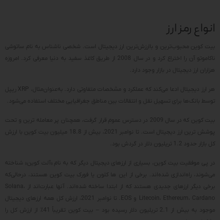
انواع رمز ارز
بیت کوین محبوب‌ترین و باارزش‌ترین ارز دیجیتال است. شخصی ناشناس به نام ساتوشی
ناکاموتو آن را اختراع کرد و در سال 2008 از طریق کاغذ سفید به دنیا معرفی کرد. امروزه
هزاران ارز دیجیتال در بازار وجود دارد.
هر ارز دیجیتال ادعا می‌کند که عملکرد و مشخصات متفاوتی دارد. به‌عنوان‌مثال، XRP ریپل
توسط بانک‌ها برای تسهیل نقل و انتقالات بین مناطق جغرافیایی مختلف استفاده می‌شود.
بیت کوین که در سال 2009 در دسترس عموم قرار گرفت، همچنان پر معامله ترین و تحت
پوشش ترین ارز دیجیتال است. تا نوامبر 2021، بیش از 18.8 میلیون بیت کوین با ارزش
کل بازار حدود 1.2 تریلیون دلار در گردش بود.
در پی موفقیت بیت کوین، بسیاری از ارزهای دیجیتال دیگر که به نام «آلت کوین» شناخته
می‌شوند، راه‌اندازی شده‌اند. برخی از این ها کلون یا فورک بیت کوین هستند، درحالی‌که
برخی دیگر ارزهای جدیدی هستند که از ابتدا ساخته شده‌اند. آنها عبارت‌اند از Solana،
Litecoin، Ethereum، Cardano و EOS. تا نوامبر 2021، ارزش کل همه ارزهای دیجیتال
موجود به بیش از 2.1 تریلیون دلار رسیده بود – بیت کوین تقریباً 41٪ از ارزش کل را