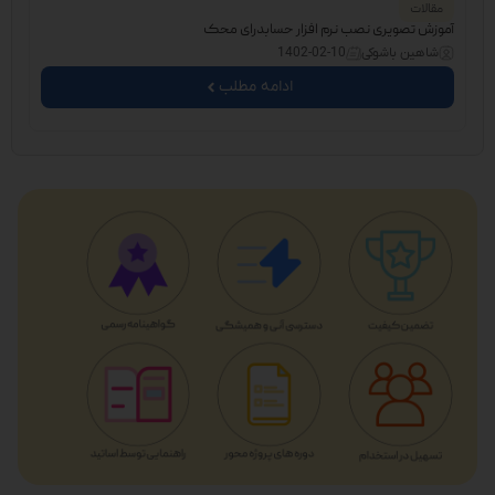
مقالات
ا
آموزش تصویری نصب نرم افزار حسابدرای محک
ROI چیست؟ + محاسبه نرخ بازگشت سرمایه 
شاهین باشوکی
1402-02-10
ش
ادامه مطلب