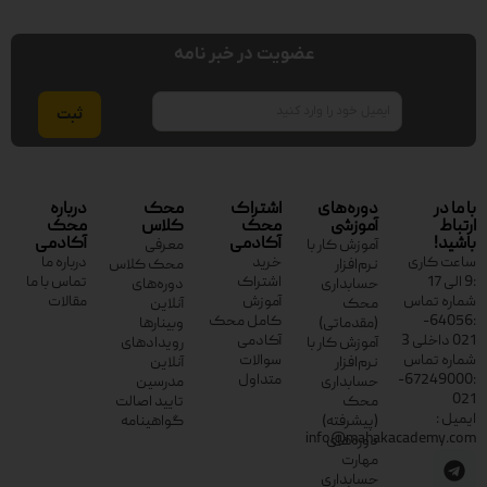
عضویت در خبر نامه
ایمیل
با ما در
دوره‌های
اشتراک
محک
درباره
ارتباط
آموزشی
محک
کلاس
محک
باشید!
آکادمی
آکادمی
آموزش کار با
معرفی
ساعت کاری
خرید
درباره ما
نرم‌افزار
محک کلاس
:9 الی 17
اشتراک
تماس با ما
حسابداری
دوره‌های
شماره تماس
آموزش
مقالات
محک
آنلاین
:64056-
کامل محک
(مقدماتی)
وبینارها
021 داخلی 3
آکادمی
آموزش کار با
رویدادهای
شماره تماس
سوالات
نرم‌افزار
آنلاین
:67249000-
متداول
حسابداری
مدرسین
021
محک
تایید اصالت
ایمیل :
(پیشرفته)
گواهینامه
info@mahakacademy.com
دوره‌های
مهارت
حسابداری