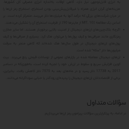
به انرژی قابل‌توجهی نیاز دارد، گاهی اوقات به‌اندازه انرژی مصرفی کل کشورها.
هزینه‌های گران انرژی همراه با غیرقابل‌پیش‌بینی بودن استخراج، استخراج رمز ارزها را
در میان شرکت‌های بزرگی که درآمد آنها به میلیاردها دلار می‌رسد، متمرکز کرده است. بر
اساس یک مطالعه MIT، 10٪ از ماینرها 90٪ از ظرفیت استخراج آن را تشکیل می‌دهند.
اگرچه بلاک‌چین‌های ارزهای دیجیتال از امنیت بالایی برخوردار هستند، اما سایر مخازن
رمزنگاری مانند صرافی‌ها و کیف پول‌ها را می‌توان هک کرد. بسیاری از صرافی‌ها و کیف
پول‌های ارزهای دیجیتال در طول سال‌ها هک شده‌اند که گاهی منجر به سرقت
میلیون‌ها دلار “سکه” شده است.
ارزهای دیجیتال معامله شده در بازارهای عمومی از نوسانات قیمتی رنج می‌برند. بیت
کوین افزایش سریع و سقوط در ارزش خود را تجربه کرده است، به‌طوری‌که در دسامبر
2017 به 17738 دلار رسید و در ماه‌های بعد به 7575 دلار کاهش یافت. بنابراین،
برخی از اقتصاددانان ارزهای دیجیتال را پدیده‌ای زودگذر یا حبابی سوداگرانه می‌دانند.
سؤالات متداول
در ادامه، به پرتکرارترین سؤالات پیرامون رمز ارزها می‌پردازیم.