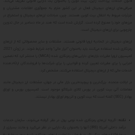
قانون خدمات پرداخت ژاپن، بیت کوین را به‌عنوان یک دارایی قانونی تعریف می‌کند.
صرافی‌های ارزهای دیجیتال فعال در این کشور ملزم به جمع‌آوری اطلاعات مشتریان و
جزئیات مربوط به انتقال بیت کوین هستند. چین، مبادلات ارزهای دیجیتال و استخراج در
مرزهای خود را ممنوع کرده است. گزارش شده است که هند در ماه دسامبر در حال تدوین
چارچوبی برای ارزهای دیجیتال است.
ارزهای دیجیتال در اتحادیه اروپا قانونی هستند. مشتقات و سایر محصولاتی که از ارزهای
رمزنگاری شده استفاده می‌کنند باید به‌عنوان “ابزار مالی” واجد شرایط شوند. در ژوئن 2021،
کمیسیون اروپا مقررات بازارهای دارایی‌های رمزنگاری شده (MiCA) را منتشر کرد که تضمین
اجرایی را برای مقررات تعیین کرده و قوانینی را برای شرکت‌ها یا فروشندگان ارائه‌دهنده
خدمات مالی که از ارزهای دیجیتال استفاده می‌کنند، مشخص کرد.
در ایالات متحده، بزرگ‌ترین و پیچیده‌ترین بازار مالی در جهان، مشتقات ارز دیجیتال مانند
معاملات آتی بیت کوین در بورس کالای شیکاگو موجود است. کمیسیون بورس و اوراق
بهادار (SEC) گفته است که بیت کوین و اتریوم اوراق بهادار نیستند.
نکته:
اگرچه ارزهای رمزنگاری شده نوعی پول در نظر گرفته می‌شوند، سازمان خدمات
درآمد داخلی آمریکا (IRS) آنها را به‌عنوان یک دارایی در نظر می‌گیرد و مانند بسیاری از
سرمایه‌گذاری‌های دیگر، اگر در فروش یا تجارت ارزهای رمزنگاری شده سود سرمایه به