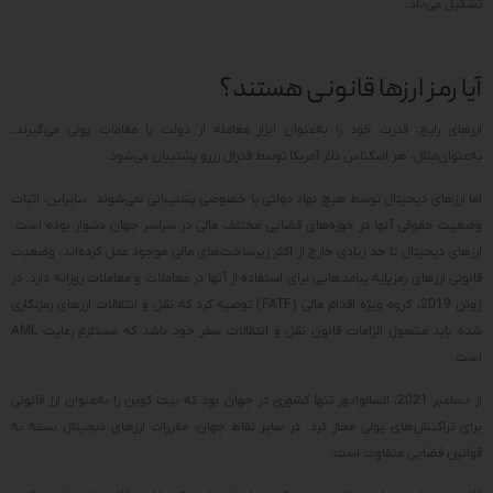
تشکیل می‌داد.
آیا رمز ارزها قانونی هستند؟
ارزهای رایج، قدرت خود را به‌عنوان ابزار معامله از دولت یا مقامات پولی می‌گیرند.
به‌عنوان‌مثال، هر اسکناس دلار آمریکا توسط فدرال رزرو پشتیبان می‌شود.
اما ارزهای دیجیتال توسط هیچ نهاد دولتی یا خصوصی پشتیبانی نمی‌شوند. بنابراین، اثبات
وضعیت حقوقی آنها در حوزه‌های قضایی مختلف مالی در سراسر جهان دشوار بوده است.
ارزهای دیجیتال تا حد زیادی خارج از اکثر زیرساخت‌های مالی موجود عمل کرده‌اند. وضعیت
قانونی ارزهای رمزپایه پیامدهایی برای استفاده از آنها در معاملات و معاملات روزانه دارد. در
ژوئن 2019، گروه ویژه اقدام مالی (FATF) توصیه کرد که نقل و انتقالات ارزهای رمزنگاری
شده باید مشمول الزامات قانون نقل و انتقالات سفر خود باشد که مستلزم رعایت AML
است.
از دسامبر 2021، السالوادور تنها کشوری در جهان بود که بیت کوین را به‌عنوان ارز قانونی
برای تراکنش‌های پولی مجاز کرد. در سایر نقاط جهان، مقررات ارزهای دیجیتال بسته به
قوانین قضایی متفاوت است.