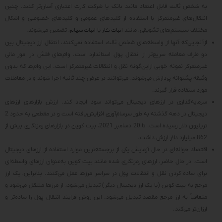
به شخص ثالث قابل اعتماد مانند بانک یا شرکت کارت اعتباری آسان‌تر کنند. چنین
انتقال‌های غیرمتمرکز با استفاده از کلیدهای عمومی و کلیدهای خصوصی و اشکال
مختلف سیستم‌های تشویقی، مانند
اثبات کار
یا
اثبات سهام
، تضمین می‌شوند.
ازآنجایی‌که آنها از واسطه‌های شخص ثالث استفاده نمی‌کنند، انتقال ارز دیجیتال بین
دو طرف معامله سریع‌تر از انتقال پول استاندارد است. وام‌های فلش در امور مالی
غیرمتمرکز نمونه خوبی ازاین‌گونه نقل و انتقالات غیرمتمرکز است. این وام‌ها که بدون
وثیقه پشتوانه پردازش می‌شوند، می‌توانند در عرض چند ثانیه اجرا شوند و در معاملات
مورداستفاده قرار گیرند.
سرمایه‌گذاری در ارزهای دیجیتال می‌تواند سود ایجاد کند. ارزش بازارهای ارزهای
دیجیتال در دهه گذشته به طور سرسام‌آوری افزایش‌یافته است و در مقطعی به حدود 2
تریلیون دلار رسیده است. تا 20 دسامبر 2021، بیت کوین در بازارهای رمزنگاری بیش از
862 میلیارد دلار ارزش داشت.
اقتصاد حواله‌ای در حال آزمایش یکی از برجسته‌ترین موارد استفاده از ارزهای دیجیتال
است. در حال حاضر، ارزهای رمزنگاری شده مانند بیت کوین به‌عنوان ارزهای واسطه‌ای
برای ساده کردن نقل و انتقالات پول در سراسر مرزها عمل می‌کنند. بنابراین، یک ارز
مرجع به بیت کوین (یا یک ارز دیجیتال دیگر) تبدیل می‌شود، از مرزها منتقل می‌شود و
متعاقباً به ارز مرجع مقصد تبدیل می‌شود. این روش فرایند انتقال پول را ساده‌تر و
ارزان‌تر می‌کند.