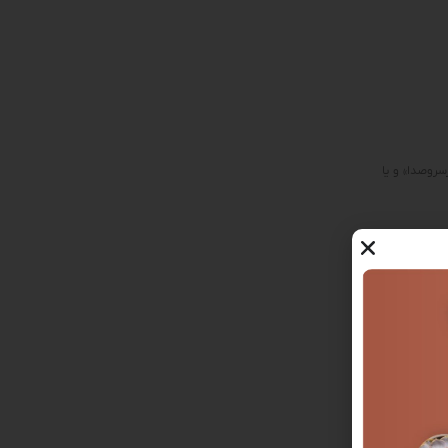
رسروصدا» و یا
این امکان را