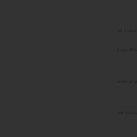
ی‌کند از شما
در سال 2015، تقریباً 60 درصد از
مورد آن صحبت
رندسازی قوی،