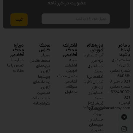
عضویت در خبر نامه
ایمیل
با ما در
دوره‌های
اشتراک
محک
درباره
ارتباط
آموزشی
محک
کلاس
محک
باشید!
آکادمی
آکادمی
آموزش کار با
معرفی
ساعت کاری
خرید
درباره ما
نرم‌افزار
محک کلاس
:9 الی 17
اشتراک
تماس با ما
حسابداری
دوره‌های
شماره تماس
آموزش
مقالات
محک
آنلاین
:64056-
کامل محک
(مقدماتی)
وبینارها
021 داخلی 3
آکادمی
آموزش کار با
رویدادهای
شماره تماس
سوالات
نرم‌افزار
آنلاین
:67249000-
متداول
حسابداری
مدرسین
021
محک
تایید اصالت
ایمیل :
(پیشرفته)
گواهینامه
info@mahakacademy.com
دوره‌های
مهارت
حسابداری
دوره‌های
مدیریت