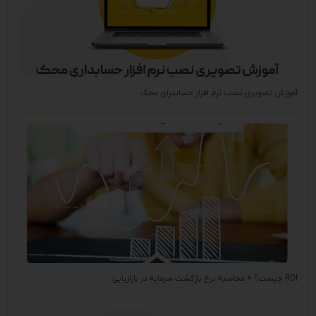
آموزش تصویری نصب نرم افزار حسابدرای محک
ROI چیست؟ + محاسبه نرخ بازگشت سرمایه در بازاریابی