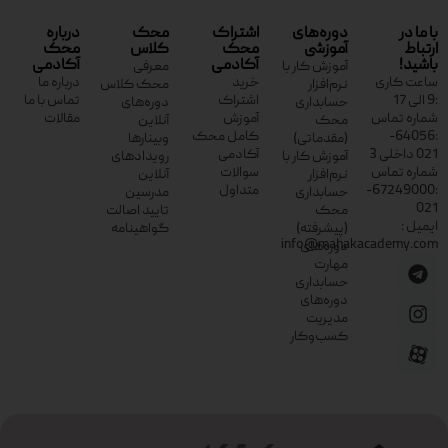
با ما در
دوره‌های
اشتراک
محک
درباره
ارتباط
آموزشی
محک
کلاس
محک
باشید!
آکادمی
آکادمی
آموزش کار با
معرفی
ساعت کاری
خرید
درباره ما
نرم‌افزار
محک کلاس
:9 الی 17
اشتراک
تماس با ما
حسابداری
دوره‌های
شماره تماس
آموزش
مقالات
محک
آنلاین
:64056-
کامل محک
(مقدماتی)
وبینارها
021 داخلی 3
آکادمی
آموزش کار با
رویدادهای
شماره تماس
سوالات
نرم‌افزار
آنلاین
:67249000-
متداول
حسابداری
مدرسین
021
محک
تایید اصالت
ایمیل :
(پیشرفته)
گواهینامه
info@mahakacademy.com
دوره‌های
مهارت
حسابداری
دوره‌های
مدیریت
کسب‌وکار