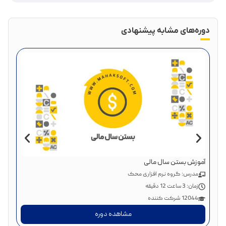
دوره‌های مشابه پیشنهادی
دوره
آموزش بستن سال مالی
مد
مدرس: گروه نرم افزاری محک
زم
زمان:
3 ساعت 12 دقیقه
988 شر
12044 شرکت کننده
مشاهده دوره