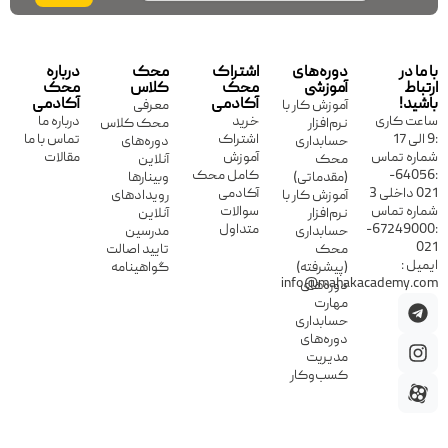
با ما در
دوره‌های
اشتراک
محک
درباره
ارتباط
آموزشی
محک
کلاس
محک
باشید!
آکادمی
آکادمی
آموزش کار با
معرفی
ساعت کاری
خرید
درباره ما
نرم‌افزار
محک کلاس
:9 الی 17
اشتراک
تماس با ما
حسابداری
دوره‌های
شماره تماس
آموزش
مقالات
محک
آنلاین
:64056-
کامل محک
(مقدماتی)
وبینارها
021 داخلی 3
آکادمی
آموزش کار با
رویدادهای
شماره تماس
سوالات
نرم‌افزار
آنلاین
:67249000-
متداول
حسابداری
مدرسین
021
محک
تایید اصالت
ایمیل :
(پیشرفته)
گواهینامه
info@mahakacademy.com
دوره‌های
مهارت
حسابداری
دوره‌های
مدیریت
کسب‌وکار