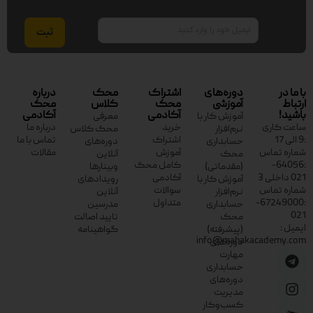
ایمیل
با ما در
دوره‌های
اشتراک
محک
درباره
ارتباط
آموزشی
محک
کلاس
محک
باشید!
آکادمی
آکادمی
آموزش کار با
معرفی
ساعت کاری
خرید
درباره ما
نرم‌افزار
محک کلاس
:9 الی 17
اشتراک
تماس با ما
حسابداری
دوره‌های
شماره تماس
آموزش
مقالات
محک
آنلاین
:64056-
کامل محک
(مقدماتی)
وبینارها
021 داخلی 3
آکادمی
آموزش کار با
رویدادهای
شماره تماس
سوالات
نرم‌افزار
آنلاین
:67249000-
متداول
حسابداری
مدرسین
021
محک
تایید اصالت
ایمیل :
(پیشرفته)
گواهینامه
info@mahakacademy.com
دوره‌های
مهارت
حسابداری
دوره‌های
مدیریت
کسب‌وکار