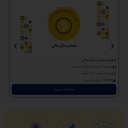
دوره
آموزش بستن سال مالی
مد
مدرس: گروه نرم افزاری محک
زم
زمان:
3 ساعت 12 دقیقه
992 شر
12056 شرکت کننده
مشاهده دوره