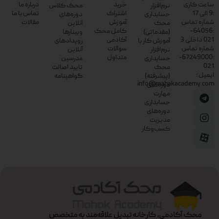
ساعت کاری
خرید
درباره ما
نرم‌افزار
محک کلاس
:9 الی 17
اشتراک
تماس با ما
حسابداری
دوره‌های
شماره تماس
آموزش
مقالات
محک
آنلاین
:64056-
کامل محک
(مقدماتی)
وبینارها
021 داخلی 3
آکادمی
آموزش کار با
رویدادهای
شماره تماس
سوالات
نرم‌افزار
آنلاین
:67249000-
متداول
حسابداری
مدرسین
021
محک
تایید اصالت
ایمیل :
(پیشرفته)
گواهینامه
info@mahakacademy.com
دوره‌های
مهارت
حسابداری
دوره‌های
مدیریت
کسب‌وکار
محک آکادمی، کارخانه تبدیل علاقه‌مند به متخصص