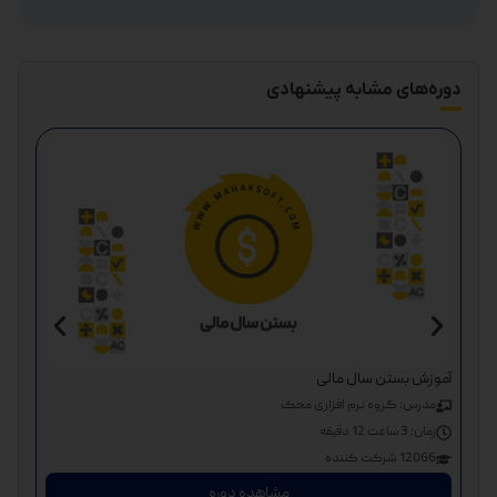
دوره‌های مشابه پیشنهادی
دوره
آموزش بستن سال مالی
مد
مدرس: گروه نرم افزاری محک
زم
زمان:
3 ساعت 12 دقیقه
932 شر
12066 شرکت کننده
مشاهده دوره