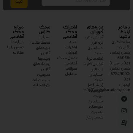
با ما در
دوره‌های
اشتراک
محک
درباره
ارتباط
آموزشی
محک
کلاس
محک
باشید!
آکادمی
آکادمی
آموزش کار با
معرفی
ساعت کاری
خرید
درباره ما
نرم‌افزار
محک کلاس
:9 الی 17
اشتراک
تماس با ما
حسابداری
دوره‌های
شماره تماس
آموزش
مقالات
محک
آنلاین
:64056-
کامل محک
(مقدماتی)
وبینارها
021 داخلی 3
آکادمی
آموزش کار با
رویدادهای
شماره تماس
سوالات
نرم‌افزار
آنلاین
:67249000-
متداول
حسابداری
مدرسین
021
محک
تایید اصالت
ایمیل :
(پیشرفته)
گواهینامه
info@mahakacademy.com
دوره‌های
مهارت
حسابداری
دوره‌های
مدیریت
کسب‌وکار