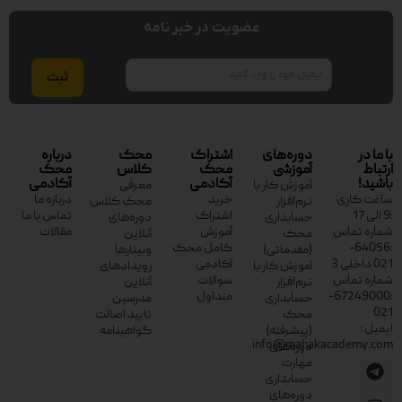
عضویت در خبر نامه
ایمیل
با ما در
دوره‌های
اشتراک
محک
درباره
ارتباط
آموزشی
محک
کلاس
محک
باشید!
آکادمی
آکادمی
آموزش کار با
معرفی
ساعت کاری
خرید
درباره ما
نرم‌افزار
محک کلاس
:9 الی 17
اشتراک
تماس با ما
حسابداری
دوره‌های
شماره تماس
آموزش
مقالات
محک
آنلاین
:64056-
کامل محک
(مقدماتی)
وبینارها
021 داخلی 3
آکادمی
آموزش کار با
رویدادهای
شماره تماس
سوالات
نرم‌افزار
آنلاین
:67249000-
متداول
حسابداری
مدرسین
021
محک
تایید اصالت
ایمیل :
(پیشرفته)
گواهینامه
info@mahakacademy.com
دوره‌های
مهارت
حسابداری
دوره‌های