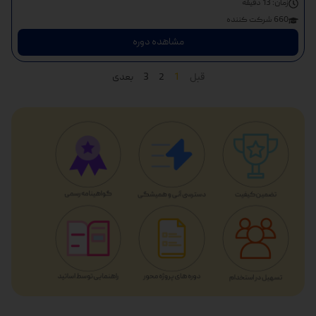
زمان:
13 دقیقه
660 شرکت کننده
مشاهده دوره
قبل
1
2
3
بعدی