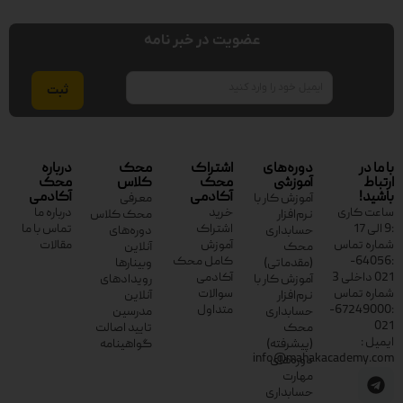
عضویت در خبر نامه
ایمیل
با ما در
دوره‌های
اشتراک
محک
درباره
ارتباط
آموزشی
محک
کلاس
محک
باشید!
آکادمی
آکادمی
آموزش کار با
معرفی
ساعت کاری
خرید
درباره ما
نرم‌افزار
محک کلاس
:9 الی 17
اشتراک
تماس با ما
حسابداری
دوره‌های
شماره تماس
آموزش
مقالات
محک
آنلاین
:64056-
کامل محک
(مقدماتی)
وبینارها
021 داخلی 3
آکادمی
آموزش کار با
رویدادهای
شماره تماس
سوالات
نرم‌افزار
آنلاین
:67249000-
متداول
حسابداری
مدرسین
021
محک
تایید اصالت
ایمیل :
(پیشرفته)
گواهینامه
info@mahakacademy.com
دوره‌های
مهارت
حسابداری