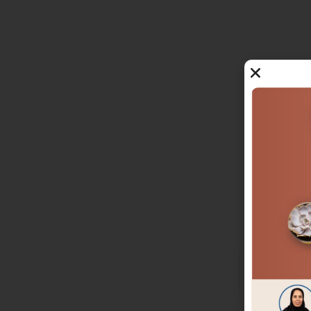
ه شوند. به
اده را داشته
گر