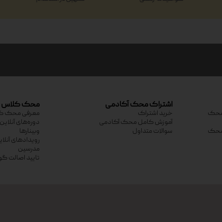
اشتراک محک آکادمی
محک کلاس
ی محک
خرید اشتراک
معرفی محک ک
آموزش کامل محک آکادمی
دوره‌های آنلاین
ی محک
سوالات متداول
وبینارها
رویدادهای آنلا
مدرسین
تایید اصالت گو