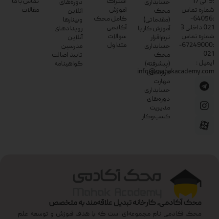
:9 الی 17
اشتراک
تماس با ما
حسابداری
دوره‌های
شماره تماس
آموزش
مقالات
محک
آنلاین
:64056-
کامل محک
(مقدماتی)
وبینارها
021 داخلی 3
آکادمی
آموزش کار با
رویدادهای
شماره تماس
سوالات
نرم‌افزار
آنلاین
:67249000-
متداول
حسابداری
مدرسین
021
محک
تایید اصالت
ایمیل :
(پیشرفته)
گواهینامه
info@mahakacademy.com
دوره‌های
مهارت
حسابداری
دوره‌های
مدیریت
کسب‌وکار
محک آکادمی، کارخانه تبدیل علاقه‌مند به متخصص
محک آکادمی نام مجموعه‌ای است که با هدف آموزش و توسعه علم