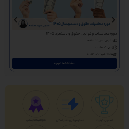
دوره آموزش 0 تا 00
دوره محاسبات و قوانین حقوق و دستمزد ۱۴۰۵
مد
مدرس: سپیده مقدم
زم
زمان:
2 ساعت
836 شر
1614 شرکت کننده
مشاهده دوره