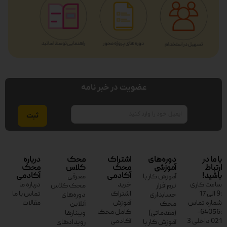
عضویت در خبر نامه
ایمیل
با ما در
دوره‌های
اشتراک
محک
درباره
ارتباط
آموزشی
محک
کلاس
محک
باشید!
آکادمی
آکادمی
آموزش کار با
معرفی
ساعت کاری
خرید
درباره ما
نرم‌افزار
محک کلاس
:9 الی 17
اشتراک
تماس با ما
حسابداری
دوره‌های
شماره تماس
آموزش
مقالات
محک
آنلاین
:64056-
کامل محک
(مقدماتی)
وبینارها
021 داخلی 3
آکادمی
آموزش کار با
رویدادهای