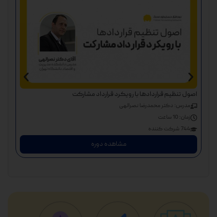
آموز
اصول تنظیم قراردادها با رویکرد قرارداد مشارکت
مودیان
مدرس: دکتر محمدرضا نصرالهی
مد
زمان:
10 ساعت
زم
744 شرکت کننده
744 شرک
مشاهده دوره