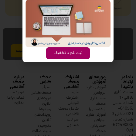
عضویت در خبر نامه
ایمیل
ثبت‌نام با تخفیف
با ما در
دوره‌های
اشتراک
محک
درباره
ارتباط
آموزشی
محک
کلاس
محک
باشید!
آکادمی
آکادمی
آموزش کار با
معرفی
ساعت کاری
خرید
درباره ما
نرم‌افزار
محک کلاس
:9 الی 17
اشتراک
تماس با ما
حسابداری
دوره‌های
شماره تماس
آموزش
مقالات
محک
آنلاین
:64056-
کامل محک
(مقدماتی)
وبینارها
021 داخلی 3
آکادمی
آموزش کار با
رویدادهای
شماره تماس
سوالات
نرم‌افزار
آنلاین
:67249000-
متداول
حسابداری
مدرسین
021
محک
تایید اصالت
ایمیل :