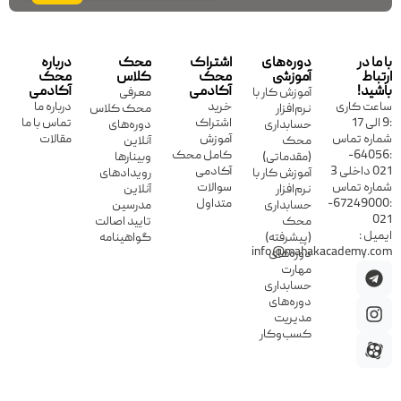
با ما در
دوره‌های
اشتراک
محک
درباره
ارتباط
آموزشی
محک
کلاس
محک
باشید!
آکادمی
آکادمی
آموزش کار با
معرفی
ساعت کاری
خرید
درباره ما
نرم‌افزار
محک کلاس
:9 الی 17
اشتراک
تماس با ما
حسابداری
دوره‌های
شماره تماس
آموزش
مقالات
محک
آنلاین
:64056-
کامل محک
(مقدماتی)
وبینارها
021 داخلی 3
آکادمی
آموزش کار با
رویدادهای
شماره تماس
سوالات
نرم‌افزار
آنلاین
:67249000-
متداول
حسابداری
مدرسین
021
محک
تایید اصالت
ایمیل :
(پیشرفته)
گواهینامه
info@mahakacademy.com
دوره‌های
مهارت
حسابداری
دوره‌های
مدیریت
کسب‌وکار