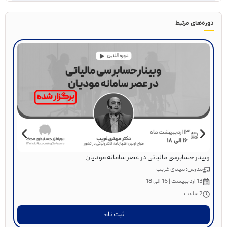
دوره‌های مرتبط
پنجم
وبینار حسابرسی مالیاتی در عصر سامانه مودیان
م
مدرس: مهدی غریب
،17
13 اردیبهشت | 16 الی 18
6 سا
2 ساعت
ثبت نام