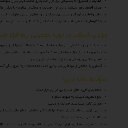
حمایت از مشتری
: با پشتیبانی نرم افزار حسابداری محک، دیگر نگران سؤالا
صرفه اقتصادی
: استفاده از نرم افزار حسابداری محک در مقایسه با دیگر راه
دقت و امنیت
: نرم افزار حسابداری محک از بروز خطای انسانی جلوگیری کرده
راه‌کارهای تخصصی
: افزونه‌های محک کمک می‌کنند تا در عین سادگی محی
مزایای شرکت در دوره تکمیلی نرم افزار ح
با شرکت در دوره تکمیلی نرم افزار حسابداری محک می‌توانید از مزایای زیر بهر
یادگیری جامع نرم افزار حسابداری محک به صورت مرحله به مرحله و عملی.
امکان تعامل و پرسش و پاسخ با استاد در طول وبینار.
آشنایی با امکاناتی از نرم افزار حسابداری محک که احتمالا تا به امروز با آن آش
سرفصل‌های دوره
مفاهیم و کاربرد های حسابداری در نرم افزار محک
نحوه تعریف کدینگ به صورت دلخواه
آموزش کامل ثبت سند حسابداری دستی
بررسی گزارشات مالی تکمیلی اعم از ترازنامه، تراز آزمایشی، دفاتر مالی، ثبت گر
نکات کلیدی در بستن سال مالی
کاربرد های سهامداران، طرح های تشویقی، حواله و رسید انبار و عملیات و گز