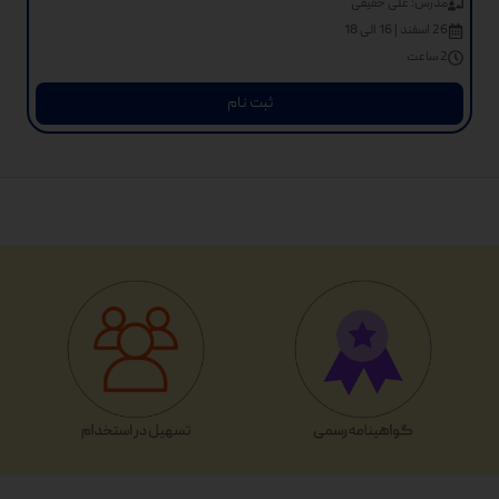
مدرس: علی حقیقی
26 اسفند | 16 الی 18
2 ساعت
ثبت نام