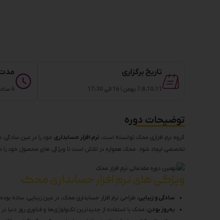
تاریخ برگزاری
مدت 
7،8،10،11 بهمن | 16 الی 17:30
6 ساعت
توضیحات دوره
گروه نرم افزاری محک توانسته است،
نرم افزار حسابداری
خود را در عین سادگی، د
تخصصی ایجاد شود. محک همواره در تلاش است تا ویژگی های محصول خود را در بهت
ویژگی های نرم افزار حسابداری محک
سادگی و زیبایی
: طراحی نرم افزار حسابداری محک، در عین زیبایی، ساده بوده 
به‌روز بودن
: محک با استفاده از جدیدترین تکنولوژی‌ها و فناوری‌ روز دنیا 