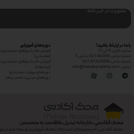
عضویت در خبر نامه
با ما در ارتباط باشید!
دوره‌های آموزشی
ساعت کاری :9 الی 17
آموزش کار با نرم‌افزار حسابدار
شماره تماس :64056-021 داخلی 3
(مقدماتی)
شماره تماس :67249000-021
آموزش کار با نرم‌افزار حسابدار
ایمیل : info@mahakacademy.com
(پیشرفته)
دوره‌های مهارت حسابداری
دوره‌های مدیریت کسب‌وکار
محک آکادمی، کارخانه تبدیل علاقه‌مند به متخصص
محک آکادمی نام مجموعه‌ای است که با هدف آموزش و توسعه علم درحوزه