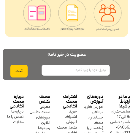
عضویت در خبر نامه
ایمیل
با ما در
دوره‌های
اشتراک
محک
درباره
ارتباط
آموزشی
محک
کلاس
محک
باشید!
آکادمی
آکادمی
آموزش کار با
معرفی
ساعت کاری
خرید
درباره ما
نرم‌افزار
محک کلاس
:9 الی 17
اشتراک
تماس با ما
حسابداری
دوره‌های
شماره تماس
آموزش
مقالات
محک
آنلاین
:64056-
کامل محک
(مقدماتی)
وبینارها