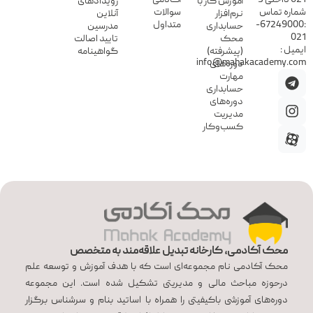
021 داخلی 3
آکادمی
آموزش کار با
رویدادهای
شماره تماس
سوالات
نرم‌افزار
آنلاین
:67249000-
متداول
حسابداری
مدرسین
021
محک
تایید اصالت
ایمیل :
(پیشرفته)
گواهینامه
info@mahakacademy.com
دوره‌های
مهارت
حسابداری
دوره‌های
مدیریت
کسب‌وکار
محک آکادمی، کارخانه تبدیل علاقه‌مند به متخصص
محک آکادمی نام مجموعه‌ای است که با هدف آموزش و توسعه علم
درحوزه مباحث مالی و مدیریتی تشکیل شده است. این مجموعه
دوره‌های آموزشی باکیفیتی را همراه با اساتید بنام و سرشناس برگزار