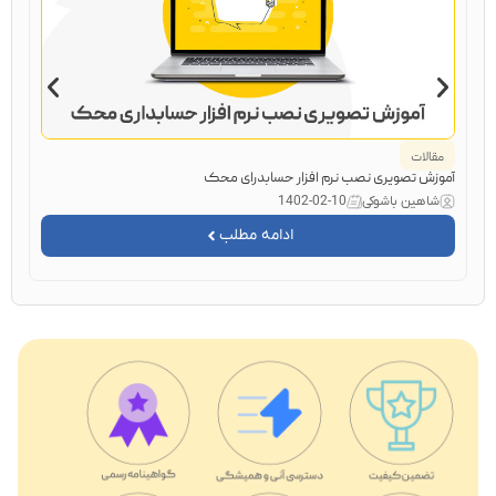
مقالات
ا
آموزش تصویری نصب نرم افزار حسابدرای محک
ROI چیست؟ + محاسبه نرخ بازگشت سرمایه 
شاهین باشوکی
1402-02-10
ش
ادامه مطلب