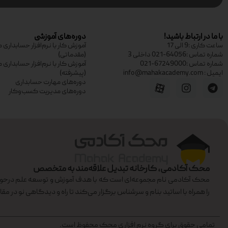
با ما در ارتباط باشید!
دوره‌های آموزشی
ساعت کاری :9 الی 17
آموزش کار با نرم‌افزار حسابدار
شماره تماس :64056-021 داخلی 3
(مقدماتی)
شماره تماس :67249000-021
آموزش کار با نرم‌افزار حسابدار
ایمیل : info@mahakacademy.com
(پیشرفته)
دوره‌های مهارت حسابداری
دوره‌های مدیریت کسب‌وکار
محک آکادمی، کارخانه تبدیل علاقه‌مند به متخصص
محک آکادمی نام مجموعه‌ای است که با هدف آموزش و توسعه علم درحوزه
را همراه با اساتید بنام و سرشناس برگزار می‌کند تا راه و دیدگاهی نو در مقا
تمامی حقوق برای گروه نرم افزاری محک محفوظ است.