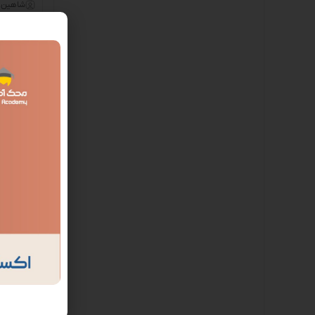
شاهین ب
ترفند ها
ترفند فاکت
حسابداری
شاهین ب