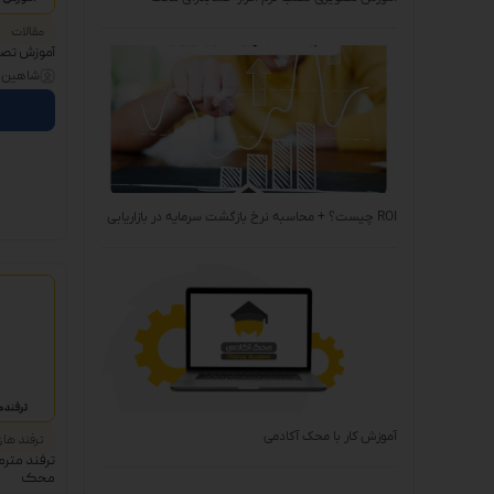
مقالات
آموزش تصو
شاهین ب
ROI چیست؟ + محاسبه نرخ بازگشت سرمایه در بازاریابی
آموزش کار با محک آکادمی
ترفند ها
ترفند مترم
محک