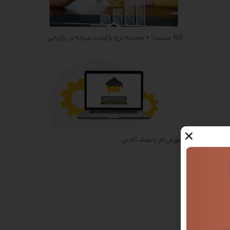
ROI چیست؟ + محاسبه نرخ بازگشت سرمایه در بازاریابی
آموزش کار با محک آکادمی