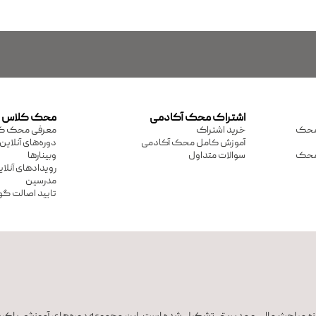
اشتراک محک آکادمی
محک کلاس
ی محک
خرید اشتراک
معرفی محک ک
آموزش کامل محک آکادمی
دوره‌های آنلاین
ی محک
سوالات متداول
وبینارها
رویدادهای آنلا
مدرسین
تایید اصالت گو