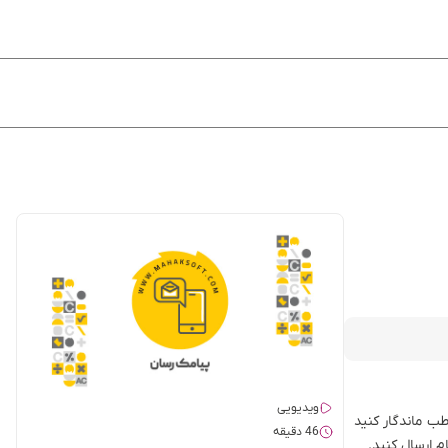
ویدیویی
طب ماندگار کنید
46 دقیقه
م ارسال کنید.