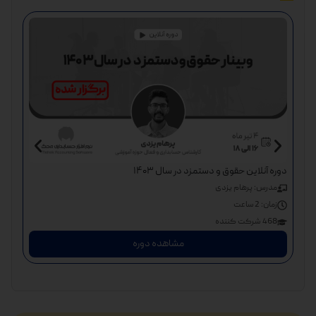
دوره آنلاین آم
دوره آنلاین حقوق و دستمزد در سال ۱۴۰۳
مد
مدرس: پرهام یزدی
زم
زمان:
2 ساعت
440 شر
468 شرکت کننده
مشاهده دوره