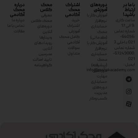
با ما در
دوره‌های
اشتراک
محک
درباره
ارتباط
آموزشی
محک
کلاس
محک
باشید!
آکادمی
آکادمی
آموزش کار با
معرفی
ساعت کاری
خرید
درباره ما
نرم‌افزار
محک کلاس
:9 الی 17
اشتراک
تماس با ما
حسابداری
دوره‌های
شماره تماس
آموزش
مقالات
محک
آنلاین
:64056-
کامل محک
(مقدماتی)
وبینارها
021 داخلی 3
آکادمی
آموزش کار با
رویدادهای
شماره تماس
سوالات
نرم‌افزار
آنلاین
:67249000-
متداول
حسابداری
مدرسین
021
محک
تایید اصالت
ایمیل :
(پیشرفته)
گواهینامه
info@mahakacademy.com
دوره‌های
مهارت
حسابداری
دوره‌های
مدیریت
کسب‌وکار