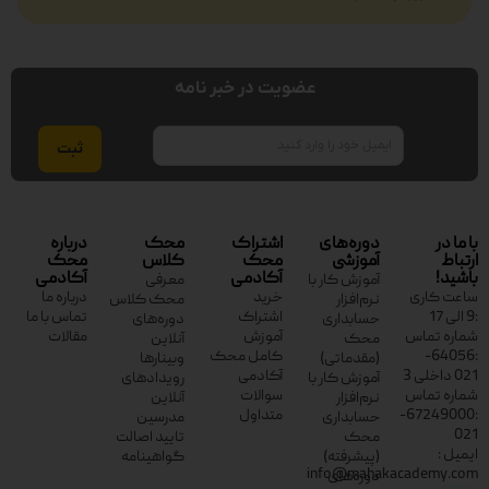
عضویت در خبر نامه
ایمیل
با ما در
دوره‌های
اشتراک
محک
درباره
ارتباط
آموزشی
محک
کلاس
محک
باشید!
آکادمی
آکادمی
آموزش کار با
معرفی
ساعت کاری
خرید
درباره ما
نرم‌افزار
محک کلاس
:9 الی 17
اشتراک
تماس با ما
حسابداری
دوره‌های
شماره تماس
آموزش
مقالات
محک
آنلاین
:64056-
کامل محک
(مقدماتی)
وبینارها
021 داخلی 3
آکادمی
آموزش کار با
رویدادهای
شماره تماس
سوالات
نرم‌افزار
آنلاین
:67249000-
متداول
حسابداری
مدرسین
021
محک
تایید اصالت
ایمیل :
(پیشرفته)
گواهینامه
info@mahakacademy.com
دوره‌های