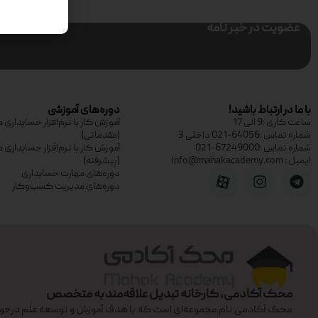
عضویت در خبر نامه
با ما در ارتباط باشید!
دوره‌های آموزشی
ساعت کاری :9 الی 17
آموزش کار با نرم‌افزار حسابدار
شماره تماس :64056-021 داخلی 3
(مقدماتی)
شماره تماس :67249000-021
آموزش کار با نرم‌افزار حسابدار
ایمیل : info@mahakacademy.com
(پیشرفته)
دوره‌های مهارت حسابداری
دوره‌های مدیریت کسب‌وکار
محک آکادمی، کارخانه تبدیل علاقه‌مند به متخصص
محک آکادمی نام مجموعه‌ای است که با هدف آموزش و توسعه علم درحوزه