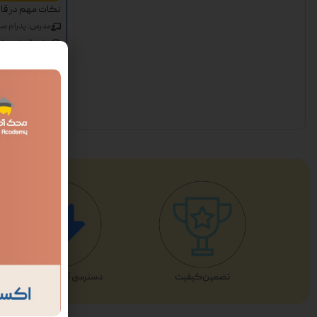
نکات مهم در قان
مدرس: پدرام ص
زمان:
2 ساعت 54 دقیقه
582 شرکت کننده