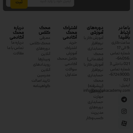
با ما در
دوره‌های
اشتراک
محک
درباره
ارتباط
آموزشی
محک
کلاس
محک
باشید!
آکادمی
آکادمی
آموزش کار با
معرفی
ساعت کاری
خرید
درباره ما
نرم‌افزار
محک کلاس
:9 الی 17
اشتراک
تماس با ما
حسابداری
دوره‌های
شماره تماس
آموزش
مقالات
محک
آنلاین
:64056-
کامل محک
(مقدماتی)
وبینارها
021 داخلی 3
آکادمی
آموزش کار با
رویدادهای
شماره تماس
سوالات
نرم‌افزار
آنلاین
:67249000-
متداول
حسابداری
مدرسین
021
محک
تایید اصالت
ایمیل :
(پیشرفته)
گواهینامه
info@mahakacademy.com
دوره‌های
مهارت
حسابداری
دوره‌های
مدیریت
کسب‌وکار