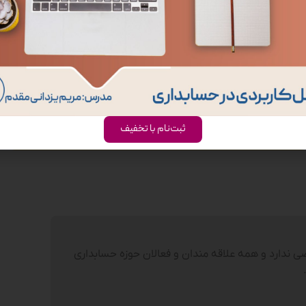
کتر ابوالفضل امینیان
دکترای حسابداری دانشگاه تهران، مدرس دانشگاه عضو هیات علمی دانشگاه پیام نور
و کارشناس رسمی دادگستری، تالیف و ترجمه 9جلد کتاب در حوزه حسابداری مدیریت
و عضو انجمن های حرفه ای
ثبت‌نام با تخفیف
 ندارد و همه علاقه مندان و فعالان حوزه حسابداری