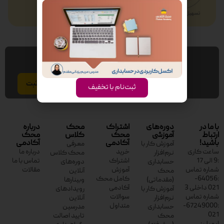
عضویت در خبر نامه
ایمیل
ثبت‌نام با تخفیف
با ما در
دوره‌های
اشتراک
محک
درباره
ارتباط
آموزشی
محک
کلاس
محک
باشید!
آکادمی
آکادمی
آموزش کار با
معرفی
ساعت کاری
خرید
درباره ما
نرم‌افزار
محک کلاس
:9 الی 17
اشتراک
تماس با ما
حسابداری
دوره‌های
شماره تماس
آموزش
مقالات
محک
آنلاین
:64056-
کامل محک
(مقدماتی)
وبینارها
021 داخلی 3
آکادمی
آموزش کار با
رویدادهای
شماره تماس
سوالات
نرم‌افزار
آنلاین
:67249000-
متداول
حسابداری
مدرسین
021
محک
تایید اصالت