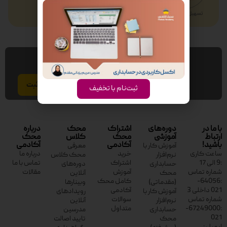
عضویت در خبر نامه
ایمیل
ثبت‌نام با تخفیف
با ما در
دوره‌های
اشتراک
محک
درباره
ارتباط
آموزشی
محک
کلاس
محک
باشید!
آکادمی
آکادمی
آموزش کار با
معرفی
ساعت کاری
خرید
درباره ما
نرم‌افزار
محک کلاس
:9 الی 17
اشتراک
تماس با ما
حسابداری
دوره‌های
شماره تماس
آموزش
مقالات
محک
آنلاین
:64056-
کامل محک
(مقدماتی)
وبینارها
021 داخلی 3
آکادمی
آموزش کار با
رویدادهای
شماره تماس
سوالات
نرم‌افزار
آنلاین
:67249000-
متداول
حسابداری
مدرسین
021
محک
تایید اصالت