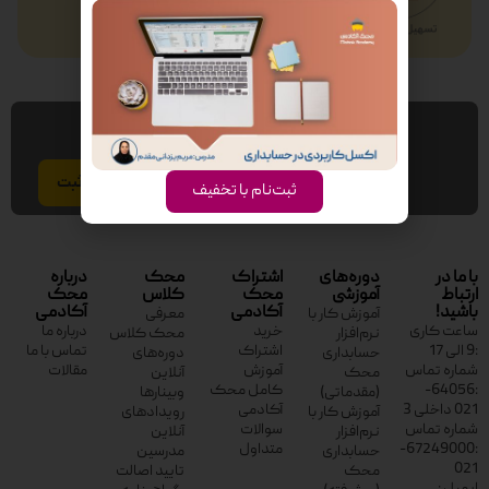
عضویت در خبر نامه
ایمیل
ثبت‌نام با تخفیف
با ما در
دوره‌های
اشتراک
محک
درباره
ارتباط
آموزشی
محک
کلاس
محک
باشید!
آکادمی
آکادمی
آموزش کار با
معرفی
ساعت کاری
خرید
درباره ما
نرم‌افزار
محک کلاس
:9 الی 17
اشتراک
تماس با ما
حسابداری
دوره‌های
شماره تماس
آموزش
مقالات
محک
آنلاین
:64056-
کامل محک
(مقدماتی)
وبینارها
021 داخلی 3
آکادمی
آموزش کار با
رویدادهای
شماره تماس
سوالات
نرم‌افزار
آنلاین
:67249000-
متداول
حسابداری
مدرسین
021
محک
تایید اصالت